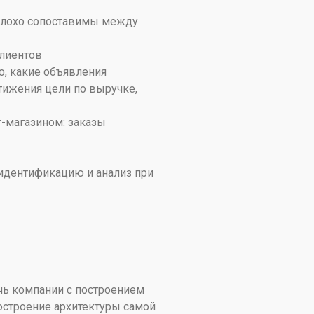
и плохо сопоставимы между
клиентов
о, какие объявления
тижения цели по выручке,
т-магазином: заказы
 идентификацию и анализ при
чь компании с построением
построение архитектуры самой