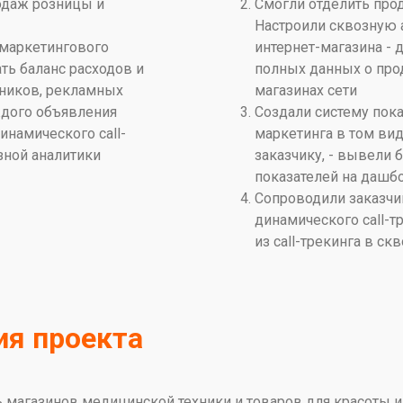
одаж розницы и
Смогли отделить про
Настроили сквозную 
 маркетингового
интернет-магазина - д
ть баланс расходов и
полных данных о про
чников, рекламных
магазинах сети
ждого объявления
Создали систему пок
инамического call-
маркетинга в том ви
зной аналитики
заказчику, - вывели 
показателей на дашб
Сопроводили заказчи
динамического call-т
из call-трекинга в с
ия проекта
ь магазинов медицинской техники и товаров для красоты и