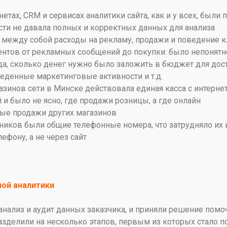
тах, CRM и сервисах аналитики сайта, как и у всех, был
сти не давала полных и корректных данных для анализа
между собой расходы на рекламу, продажи и поведение 
ентов от рекламных сообщений до покупки: было непонятн
а, сколько денег нужно было заложить в бюджет для дос
денные маркетинговые активности и т.д.
азинов сети в Минске действовала единая касса с интерне
и было не ясно, где продажи розницы, а где онлайн
ые продажи других магазинов
ников были общие телефонные номера, что затрудняло их
ефону, а не через сайт
ой аналитики
нализ и аудит данных заказчика, и приняли решение помо
разделили на несколько этапов, первым из которых стало 