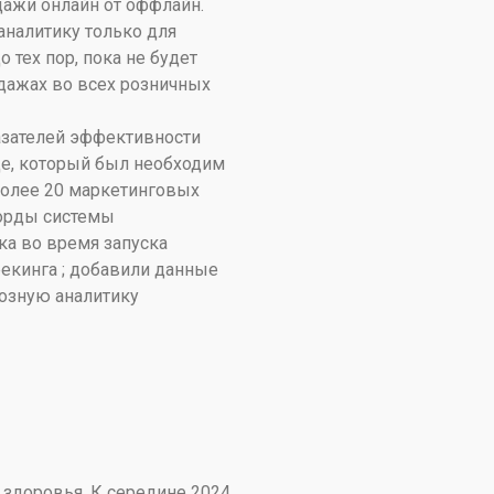
дажи онлайн от оффлайн.
аналитику только для
о тех пор, пока не будет
дажах во всех розничных
азателей эффективности
де, который был необходим
более 20 маркетинговых
орды системы
ка во время запуска
рекинга ; добавили данные
квозную аналитику
 здоровья. К середине 2024