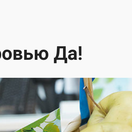
овью Да!